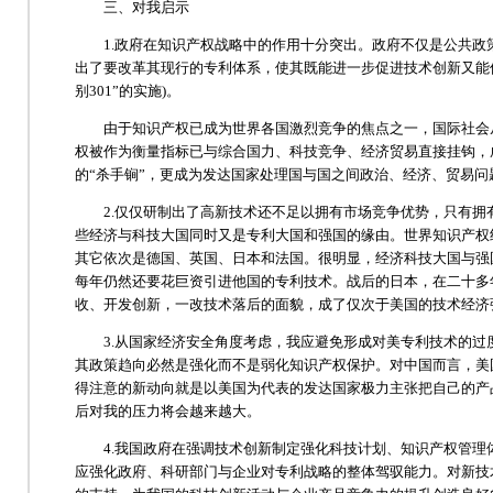
三、对我启示
1.政府在知识产权战略中的作用十分突出。政府不仅是公共政策
出了要改革其现行的专利体系，使其既能进一步促进技术创新又能
别301”的实施)。
由于知识产权已成为世界各国激烈竞争的焦点之一，国际社会从
权被作为衡量指标已与综合国力、科技竞争、经济贸易直接挂钩，
的“杀手锏”，更成为发达国家处理国与国之间政治、经济、贸易问
2.仅仅研制出了高新技术还不足以拥有市场竞争优势，只有拥
些经济与科技大国同时又是专利大国和强国的缘由。世界知识产权组织
其它依次是德国、英国、日本和法国。很明显，经济科技大国与强
每年仍然还要花巨资引进他国的专利技术。战后的日本，在二十多
收、开发创新，一改技术落后的面貌，成了仅次于美国的技术经济
3.从国家经济安全角度考虑，我应避免形成对美专利技术的过
其政策趋向必然是强化而不是弱化知识产权保护。对中国而言，美
得注意的新动向就是以美国为代表的发达国家极力主张把自己的产
后对我的压力将会越来越大。
4.我国政府在强调技术创新制定强化科技计划、知识产权管理
应强化政府、科研部门与企业对专利战略的整体驾驭能力。对新技