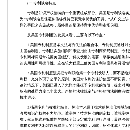
(一)专利战略特点
专利是知识产权范畴的一个重要组成部分。美国是专利战略实施
为“专利战略是保证你能够保持已获竞争优势的工具。“从广义上
样的手段来实施战略，最终目的是保持竞争优势和市场份额。
从美国专利制度的发展来看，主要有以下特点：
1.美国专利制度是条文法与判例法的混合体。专利制度通过对
由国会制定。专利法实施细则和审查指南由专利商标局制定。专利
专利商标局通常根据美国经济、科技发展的需要，草拟实施细则并
的实用性和可操作性。这在较大程度上使美国专利制度具有灵活性
2.美国专利制度强调把专利颁给第一个专利发明人，而不是给
利权，充分体现了公平的原则。美国对专利的保护范围不断拓宽。
论的情况下，美国已进入了怎样才能授予专利权的阶段，提出对网
权者的处罚力度也非常大。严格的法律规定与严格的司法制度有效
技术进步。
3.强调专利与标准的结合。标准本来属于技术的标准化领域范
占居知识产权的有力地位。谁掌握了技术标准的制定权，谁就掌握
准，然后把这种标准性的路径全部设定成专利进行注册，最终占领
求将专利变为标准以获取最大的经济利益，因此，标准化成为专利