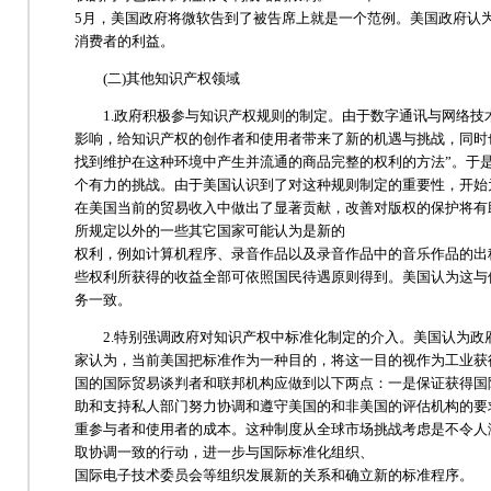
5月，美国政府将微软告到了被告席上就是一个范例。美国政府认
消费者的利益。
(二)其他知识产权领域
1.政府积极参与知识产权规则的制定。由于数字通讯与网络技
影响，给知识产权的创作者和使用者带来了新的机遇与挑战，同时
找到维护在这种环境中产生并流通的商品完整的权利的方法”。于
个有力的挑战。由于美国认识到了对这种规则制定的重要性，开始
在美国当前的贸易收入中做出了显著贡献，改善对版权的保护将有
所规定以外的一些其它国家可能认为是新的
权利，例如计算机程序、录音作品以及录音作品中的音乐作品的出
些权利所获得的收益全部可依照国民待遇原则得到。美国认为这与
务一致。
2.特别强调政府对知识产权中标准化制定的介入。美国认为政
家认为，当前美国把标准作为一种目的，将这一目的视作为工业获
国的国际贸易谈判者和联邦机构应做到以下两点：一是保证获得国
助和支持私人部门努力协调和遵守美国的和非美国的评估机构的要
重参与者和使用者的成本。这种制度从全球市场挑战考虑是不令人
取协调一致的行动，进一步与国际标准化组织、
国际电子技术委员会等组织发展新的关系和确立新的标准程序。