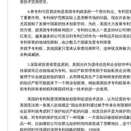
置技术贸易壁垒。
4.将专利与贸易挂钩是美国专利政策的一个突出特点。专利贸
了重要作用。专利保护范围实际上是垄断市场的问题。现在许多发
尤其扼制了发展中国家的技术创新空间。为此，美国大力发展专利
供方便。据美国专利商标局统计，专利转让收入一直是IBM公司增长
亿美元。越来越多的公司意识到专利已经作为一种商品开始出现在
专利审查的地域性限制，由少数几个国家负责专利审查
并授予专利权，其他国家只需承认审查结果即可。这种状况将极大
全构成威胁。
5.采取谁投资谁受益原则。美国允许为遗传信息和企业软件申
传基因等正在陆续成为专利。知识产权管理有助于鼓励私营企业增
被用于社会效益较低的项目，从而降低其生产力影响研发的投资效
的知识产权可能扼杀下一个商业创新潮。例如基因技术专利权基本
初专利持有者的权利将阻碍对这一技术的进一步使用。
美国的专利制度强调激励创新和促进技术进步，认为过度的专利
美国宪法第一条第八款就规定“国会有权利通过赋予作者在有限期
在起草时就考虑到了保护知识产权的问题，但其目的不是为保护而
化着。对专利的保护也出现了一种现象：一方面知识被侵权的现象
品一样。比如微软公司在那么短的时间内就形成了垄断地位，这个
权的同时也强调对滥用专利战略的限制。1998年