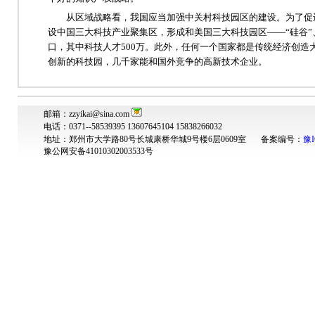
从区域战略看，我国应当加强中关村科技园区的建设。为了促进
设中国三大科技产业聚集区，形成和美国三大科技园区——“硅谷”、
口，其中科技人才500万。此外，任何一个国家都是传统经济创造
创新的科技园，几千家能和国外竞争的高新技术企业。
邮箱：zzyikai@sina.com
电话：0371--58539395 13607645104 15838266032
地址：郑州市大学路80号长城康桥华城9号楼6层0609室 备案编号：
豫I
豫公网安备41010302003533号