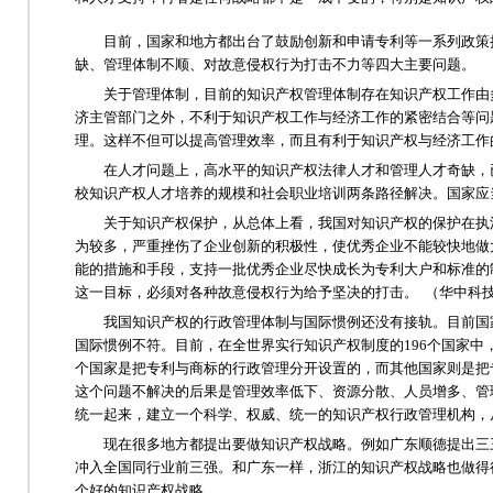
目前，国家和地方都出台了鼓励创新和申请专利等一系列政策措
缺、管理体制不顺、对故意侵权行为打击不力等四大主要问题。
关于管理体制，目前的知识产权管理体制存在知识产权工作由多
济主管部门之外，不利于知识产权工作与经济工作的紧密结合等问
理。这样不但可以提高管理效率，而且有利于知识产权与经济工作
在人才问题上，高水平的知识产权法律人才和管理人才奇缺，已
校知识产权人才培养的规模和社会职业培训两条路径解决。国家应
关于知识产权保护，从总体上看，我国对知识产权的保护在执法
为较多，严重挫伤了企业创新的积极性，使优秀企业不能较快地做
能的措施和手段，支持一批优秀企业尽快成长为专利大户和标准的
这一目标，必须对各种故意侵权行为给予坚决的打击。 （华中科
我国知识产权的行政管理体制与国际惯例还没有接轨。目前国家
国际惯例不符。目前，在全世界实行知识产权制度的196个国家中
个国家是把专利与商标的行政管理分开设置的，而其他国家则是把
这个问题不解决的后果是管理效率低下、资源分散、人员增多、管
统一起来，建立一个科学、权威、统一的知识产权行政管理机构，
现在很多地方都提出要做知识产权战略。例如广东顺德提出三三
冲入全国同行业前三强。和广东一样，浙江的知识产权战略也做得
个好的知识产权战略。